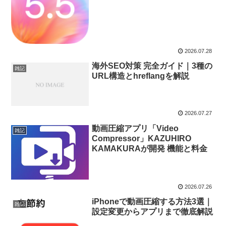
2026.07.28
海外SEO対策 完全ガイド｜3種の
雑記
URL構造とhreflangを解説
2026.07.27
動画圧縮アプリ「Video
雑記
Compressor」KAZUHIRO
KAMAKURAが開発 機能と料金
2026.07.26
iPhoneで動画圧縮する方法3選｜
雑記
設定変更からアプリまで徹底解説